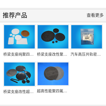
式...
推荐产品
查看更多
氟塑料行业兴氟沙龙...
组织客户体验深州蜜桃采摘...
衡水市委书记新项目开发参观...
桥梁支座纯聚四氟乙烯滑板
桥梁支座改性聚四氟乙烯滑板
汽车高压共轨密封圈
消防小组训练...
衡水安全局长参观...
超高性能聚四氟乙烯滑板
桥梁支座改性超高分子量聚乙烯滑板