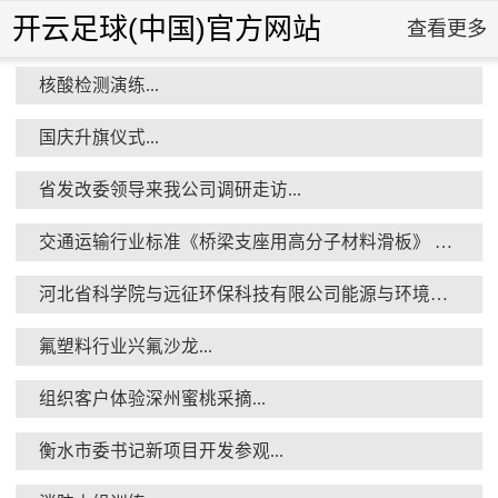
开云足球(中国)官方网站
查看更多
核酸检测演练...
国庆升旗仪式...
省发改委领导来我公司调研走访...
交通运输行业标准《桥梁支座用高分子材料滑板》 送审稿审查会在京召开...
河北省科学院与远征环保科技有限公司能源与环境新材料成果转化基地签约暨揭牌仪式...
氟塑料行业兴氟沙龙...
组织客户体验深州蜜桃采摘...
衡水市委书记新项目开发参观...