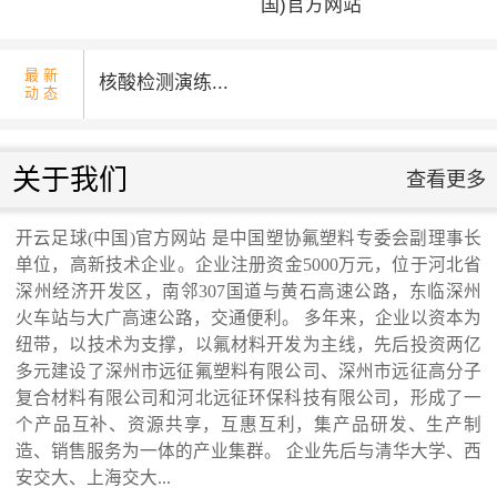
国)官方网站
开云足球(中国)官方
网站
最 新
核酸检测演练...
动 态
开云足球(中国)官方
网站
国庆升旗仪式...
关于我们
查看更多
省发改委领导来我公司调研走访...
开云足球(中国)官方网站 是中国塑协氟塑料专委会副理事长
单位，高新技术企业。企业注册资金5000万元，位于河北省
交通运输行业标准《桥梁支座用高分子材料
深州经济开发区，南邻307国道与黄石高速公路，东临深州
火车站与大广高速公路，交通便利。 多年来，企业以资本为
纽带，以技术为支撑，以氟材料开发为主线，先后投资两亿
滑板》 送审稿审查会在京召开...
多元建设了深州市远征氟塑料有限公司、深州市远征高分子
复合材料有限公司和河北远征环保科技有限公司，形成了一
河北省科学院与远征环保科技有限公司能源
个产品互补、资源共享，互惠互利，集产品研发、生产制
造、销售服务为一体的产业集群。 企业先后与清华大学、西
安交大、上海交大...
与环境新材料成果转化基地签约暨揭牌仪