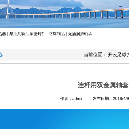
热器 | 柴油共轨油泵密封件 | 防腐制品 | 无油润滑轴承
心
当前位置：
开云足球(
连杆用双金属轴套
作者：admin 发布日期：2018/4/9 1