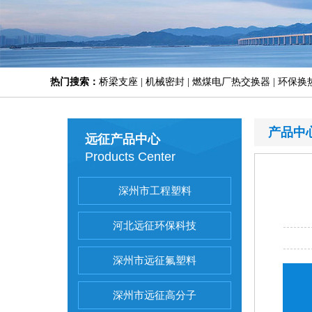
热门搜索：
桥梁支座 | 机械密封 | 燃煤电厂热交换器 | 环保换
产品中
远征产品中心
Products Center
深州市工程塑料
河北远征环保科技
深州市远征氟塑料
深州市远征高分子