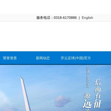
服务电话：0318-6170886 |
English
荣誉资质
新闻动态
开云足球(中国)官方
网站