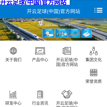
开云足球(中国)官方网站
开云足球(中国)官方网站
开云足球(中国)官方
网站
关于我们
产品中心
远征研发中心
关于我们
产品中心
开云足球(中
集团文化
国)官方网站
创新能力
集团文化
荣誉资质
荣誉资质
新闻动态
研发中心
行业资讯
开云足球(中