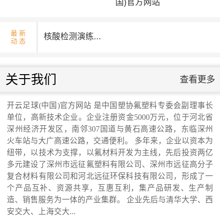
国)官方网站
开云足球(中国)官方
网站
最 新
核酸检测演练...
动 态
开云足球(中国)官方
网站
国庆升旗仪式...
关于我们
查看更多
省发改委领导来我公司调研走访...
开云足球(中国)官方网站 是中国塑协氟塑料专委会副理事长
单位，高新技术企业。企业注册资金5000万元，位于河北省
交通运输行业标准《桥梁支座用高分子材料
深州经济开发区，南邻307国道与黄石高速公路，东临深州
火车站与大广高速公路，交通便利。 多年来，企业以资本为
纽带，以技术为支撑，以氟材料开发为主线，先后投资两亿
滑板》 送审稿审查会在京召开...
多元建设了深州市远征氟塑料有限公司、深州市远征高分子
复合材料有限公司和河北远征环保科技有限公司，形成了一
河北省科学院与远征环保科技有限公司能源
个产品互补、资源共享，互惠互利，集产品研发、生产制
造、销售服务为一体的产业集群。 企业先后与清华大学、西
安交大、上海交大...
与环境新材料成果转化基地签约暨揭牌仪