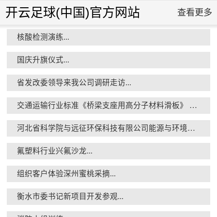
开云足球(中国)官方网站
查看更多
核酸检测演练...
国庆升旗仪式...
省发改委领导来我公司调研走访...
交通运输行业标准《桥梁支座用高分子材料滑板》 送审稿审查会在京召开...
河北省科学院与远征环保科技有限公司能源与环境新材料成果转化基地签约暨揭牌仪式...
氟塑料行业兴氟沙龙...
组织客户体验深州蜜桃采摘...
衡水市委书记新项目开发参观...