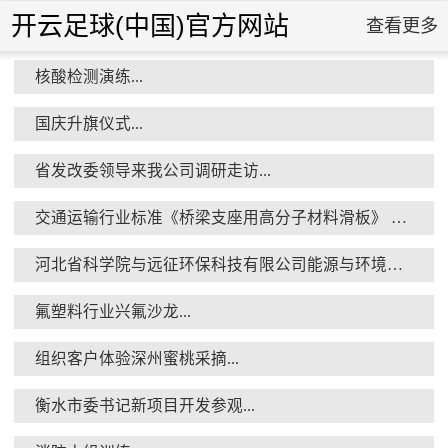
开云足球(中国)官方网站
查看更多
核酸检测演练...
国庆升旗仪式...
省发改委领导来我公司调研走访...
交通运输行业标准《桥梁支座用高分子材料滑板》 送审稿审查会在京召开...
河北省科学院与远征环保科技有限公司能源与环境新材料成果转化基地签约暨揭牌仪式...
氟塑料行业兴氟沙龙...
组织客户体验深州蜜桃采摘...
衡水市委书记新项目开发参观...