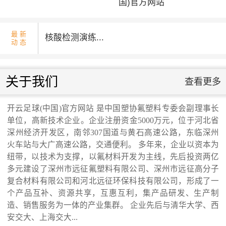
国)官方网站
开云足球(中国)官方
网站
最 新
核酸检测演练...
动 态
开云足球(中国)官方
网站
国庆升旗仪式...
关于我们
查看更多
省发改委领导来我公司调研走访...
开云足球(中国)官方网站 是中国塑协氟塑料专委会副理事长
单位，高新技术企业。企业注册资金5000万元，位于河北省
交通运输行业标准《桥梁支座用高分子材料
深州经济开发区，南邻307国道与黄石高速公路，东临深州
火车站与大广高速公路，交通便利。 多年来，企业以资本为
纽带，以技术为支撑，以氟材料开发为主线，先后投资两亿
滑板》 送审稿审查会在京召开...
多元建设了深州市远征氟塑料有限公司、深州市远征高分子
复合材料有限公司和河北远征环保科技有限公司，形成了一
河北省科学院与远征环保科技有限公司能源
个产品互补、资源共享，互惠互利，集产品研发、生产制
造、销售服务为一体的产业集群。 企业先后与清华大学、西
安交大、上海交大...
与环境新材料成果转化基地签约暨揭牌仪