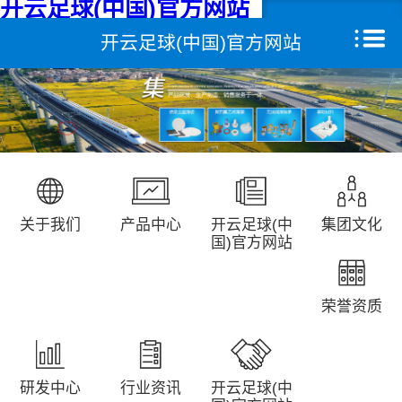
开云足球(中国)官方网站
开云足球(中国)官方网站
开云足球(中国)官方
网站
关于我们
产品中心
远征研发中心
关于我们
产品中心
开云足球(中
集团文化
国)官方网站
创新能力
集团文化
荣誉资质
荣誉资质
新闻动态
研发中心
行业资讯
开云足球(中