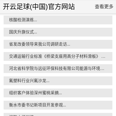
开云足球(中国)官方网站
查看更多
核酸检测演练...
国庆升旗仪式...
省发改委领导来我公司调研走访...
交通运输行业标准《桥梁支座用高分子材料滑板》 送审稿审查会在京召开...
河北省科学院与远征环保科技有限公司能源与环境新材料成果转化基地签约暨揭牌仪式...
氟塑料行业兴氟沙龙...
组织客户体验深州蜜桃采摘...
衡水市委书记新项目开发参观...