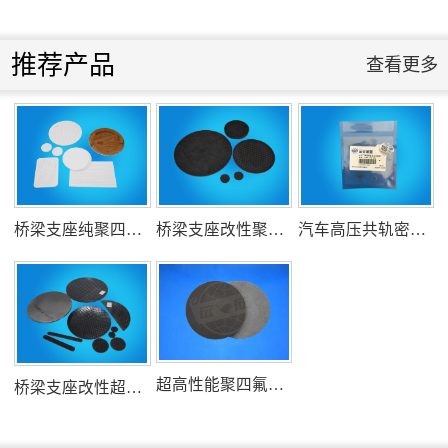
式...
推荐产品
查看更多
氟塑料行业兴氟沙龙...
组织客户体验深州蜜桃采摘...
衡水市委书记新项目开发参观...
桥梁支座纯聚四氟乙烯滑板
桥梁支座改性聚四氟乙烯滑板
汽车高压共轨密封圈
消防小组训练...
衡水安全局长参观...
超高性能聚四氟乙烯滑板
桥梁支座改性超高分子量聚乙烯滑板