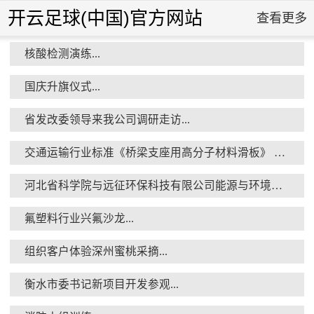
开云足球(中国)官方网站
查看更多
核酸检测演练...
国庆升旗仪式...
省发改委领导来我公司调研走访...
交通运输行业标准《桥梁支座用高分子材料滑板》 送审稿审查会在京召开...
河北省科学院与远征环保科技有限公司能源与环境新材料成果转化基地签约暨揭牌仪式...
氟塑料行业兴氟沙龙...
组织客户体验深州蜜桃采摘...
衡水市委书记新项目开发参观...