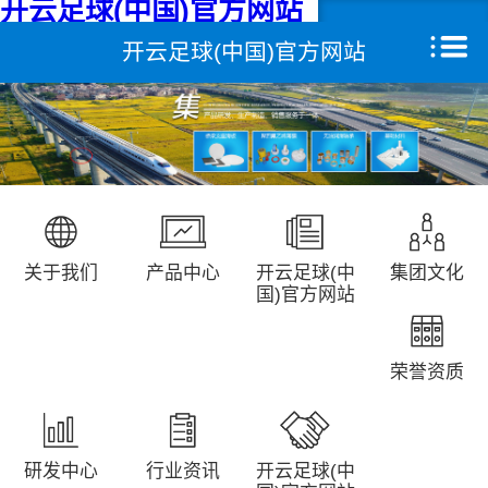
开云足球(中国)官方网站
开云足球(中国)官方网站
开云足球(中国)官方
网站
关于我们
产品中心
远征研发中心
关于我们
产品中心
开云足球(中
集团文化
国)官方网站
创新能力
集团文化
荣誉资质
荣誉资质
新闻动态
研发中心
行业资讯
开云足球(中